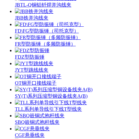
JBTL-Q铜铝钎焊并沟线夹
JBB铁并沟线夹
FD\FG型防振锤（司托克型）
FR型防振锤（多频防振锤）
FDZ型防振锤
JYT型跳线线夹
OT铜开口接线端子
SY(T)系列压缩型铜设备线夹A(B)
TLL系列单导线引下线T型线夹
SBQ嵌铜式抱杆线夹
CGF悬垂线夹