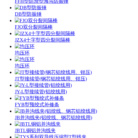
FFH型防滑型海马防振锤
DB型防振锤
FJQ双分裂间隔棒
JZX4十字型四分裂间隔棒
均压环
均压环
JT型接续管(钢芯铝绞线用、钳压)
JY-L型接续管(铝绞线用)
FYB型预绞式补修条
JB并沟线夹(铝绞线、钢芯铝绞线用)
JBTL铜铝并沟线夹