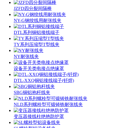
JZFD四分裂间隔棒
NY-G钢绞线用耐张线夹
DTL系列铜铝接线端子
TY系列压缩型T型线夹
NY耐张线夹
设备开关类电接点绝缘罩
DTL-XXQ铜铝接线端子(钎焊)
SBG铜铝抱杆线夹
NLD系列螺栓型可锻铸铁耐张线夹
变压器接线柱绝艳防护罩