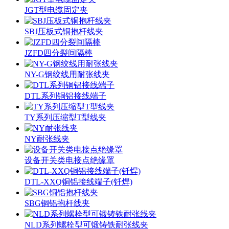
JGT型电缆固定夹
SBJ压板式铜抱杆线夹
JZFD四分裂间隔棒
NY-G钢绞线用耐张线夹
DTL系列铜铝接线端子
TY系列压缩型T型线夹
NY耐张线夹
设备开关类电接点绝缘罩
DTL-XXQ铜铝接线端子(钎焊)
SBG铜铝抱杆线夹
NLD系列螺栓型可锻铸铁耐张线夹