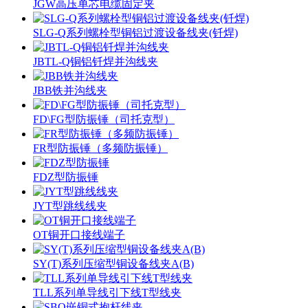
JGW高压单芯电缆固定夹
SLG-Q系列螺栓型铜铝过渡设备线夹(钎焊)
JBTL-Q铜铝钎焊并沟线夹
JBB铁并沟线夹
FD\FG型防振锤（司托克型）
FR型防振锤（多频防振锤）
FDZ型防振锤
JYT型跳线线夹
OT铜开口接线端子
SY(T)系列压缩型铜设备线夹A(B)
TLL系列单导线引下线T型线夹