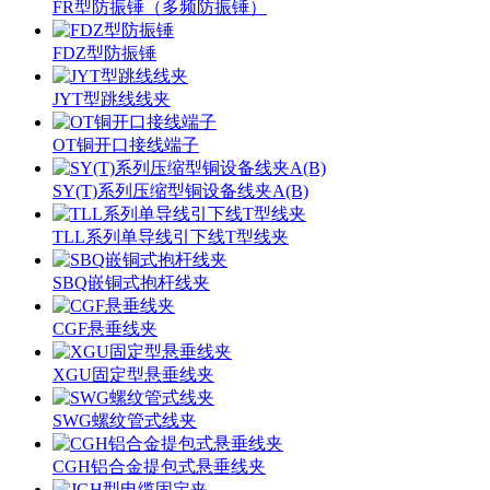
FR型防振锤（多频防振锤）
FDZ型防振锤
JYT型跳线线夹
OT铜开口接线端子
SY(T)系列压缩型铜设备线夹A(B)
TLL系列单导线引下线T型线夹
SBQ嵌铜式抱杆线夹
CGF悬垂线夹
XGU固定型悬垂线夹
SWG螺纹管式线夹
CGH铝合金提包式悬垂线夹