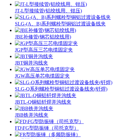
JT-L型接续管(铝绞线用、钳压)
SLG-(A、B)系列螺栓型铜铝过渡设备线夹
JBE补修管(钢芯铝绞线用)
JGP型高压三芯电缆固定夹
JBT铜并沟线夹
JGW高压单芯电缆固定夹
SLG-Q系列螺栓型铜铝过渡设备线夹(钎焊)
JBTL-Q铜铝钎焊并沟线夹
JBB铁并沟线夹
FD\FG型防振锤（司托克型）