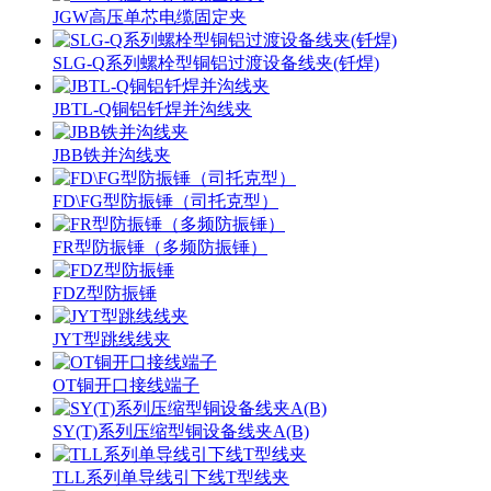
JGW高压单芯电缆固定夹
SLG-Q系列螺栓型铜铝过渡设备线夹(钎焊)
JBTL-Q铜铝钎焊并沟线夹
JBB铁并沟线夹
FD\FG型防振锤（司托克型）
FR型防振锤（多频防振锤）
FDZ型防振锤
JYT型跳线线夹
OT铜开口接线端子
SY(T)系列压缩型铜设备线夹A(B)
TLL系列单导线引下线T型线夹