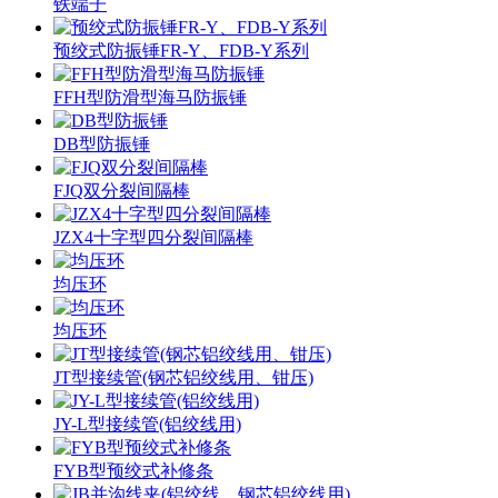
铁端子
预绞式防振锤FR-Y、FDB-Y系列
FFH型防滑型海马防振锤
DB型防振锤
FJQ双分裂间隔棒
JZX4十字型四分裂间隔棒
均压环
均压环
JT型接续管(钢芯铝绞线用、钳压)
JY-L型接续管(铝绞线用)
FYB型预绞式补修条