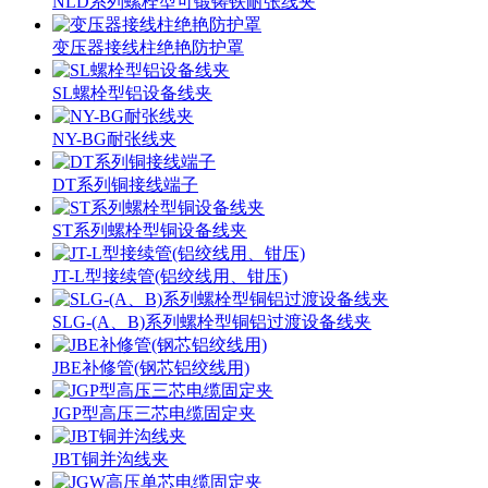
NLD系列螺栓型可锻铸铁耐张线夹
变压器接线柱绝艳防护罩
SL螺栓型铝设备线夹
NY-BG耐张线夹
DT系列铜接线端子
ST系列螺栓型铜设备线夹
JT-L型接续管(铝绞线用、钳压)
SLG-(A、B)系列螺栓型铜铝过渡设备线夹
JBE补修管(钢芯铝绞线用)
JGP型高压三芯电缆固定夹
JBT铜并沟线夹