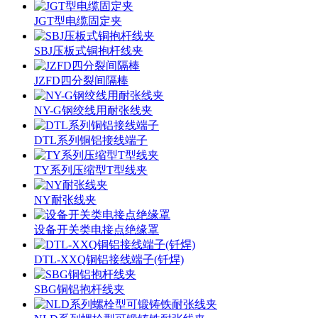
JGT型电缆固定夹
SBJ压板式铜抱杆线夹
JZFD四分裂间隔棒
NY-G钢绞线用耐张线夹
DTL系列铜铝接线端子
TY系列压缩型T型线夹
NY耐张线夹
设备开关类电接点绝缘罩
DTL-XXQ铜铝接线端子(钎焊)
SBG铜铝抱杆线夹