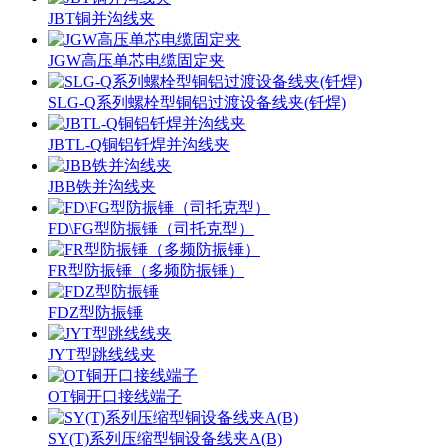
JBT铜并沟线夹
JGW高压单芯电缆固定夹
SLG-Q系列螺栓型铜铝过渡设备线夹(钎焊)
JBTL-Q铜铝钎焊并沟线夹
JBB铁并沟线夹
FD\FG型防振锤（司托克型）
FR型防振锤（多频防振锤）
FDZ型防振锤
JYT型跳线线夹
OT铜开口接线端子
SY(T)系列压缩型铜设备线夹A(B)