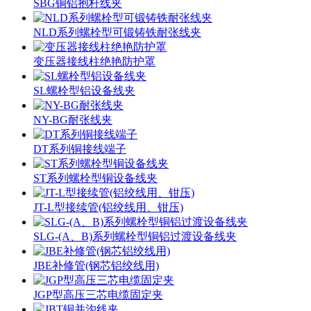
SBG铜铝抱杆线夹
NLD系列螺栓型可锻铸铁耐张线夹
变压器接线柱绝艳防护罩
SL螺栓型铝设备线夹
NY-BG耐张线夹
DT系列铜接线端子
ST系列螺栓型铜设备线夹
JT-L型接续管(铝绞线用、钳压)
SLG-(A、B)系列螺栓型铜铝过渡设备线夹
JBE补修管(钢芯铝绞线用)
JGP型高压三芯电缆固定夹