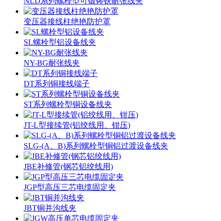
NLD系列螺栓型可锻铸铁耐张线夹
变压器接线柱绝艳防护罩
SL螺栓型铝设备线夹
NY-BG耐张线夹
DT系列铜接线端子
ST系列螺栓型铜设备线夹
JT-L型接续管(铝绞线用、钳压)
SLG-(A、B)系列螺栓型铜铝过渡设备线夹
JBE补修管(钢芯铝绞线用)
JGP型高压三芯电缆固定夹
JBT铜并沟线夹