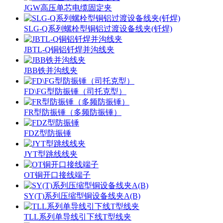
JGW高压单芯电缆固定夹
SLG-Q系列螺栓型铜铝过渡设备线夹(钎焊)
JBTL-Q铜铝钎焊并沟线夹
JBB铁并沟线夹
FD\FG型防振锤（司托克型）
FR型防振锤（多频防振锤）
FDZ型防振锤
JYT型跳线线夹
OT铜开口接线端子
SY(T)系列压缩型铜设备线夹A(B)
TLL系列单导线引下线T型线夹