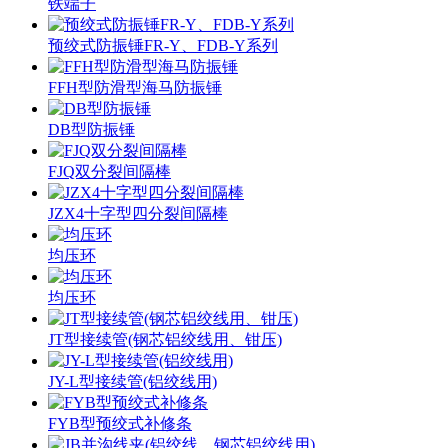
铁端子
预绞式防振锤FR-Y、FDB-Y系列
FFH型防滑型海马防振锤
DB型防振锤
FJQ双分裂间隔棒
JZX4十字型四分裂间隔棒
均压环
均压环
JT型接续管(钢芯铝绞线用、钳压)
JY-L型接续管(铝绞线用)
FYB型预绞式补修条