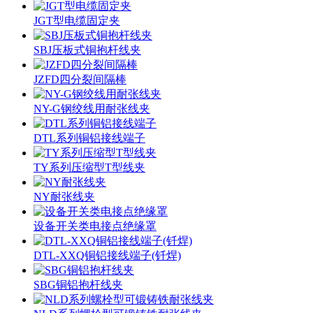
JGT型电缆固定夹
SBJ压板式铜抱杆线夹
JZFD四分裂间隔棒
NY-G钢绞线用耐张线夹
DTL系列铜铝接线端子
TY系列压缩型T型线夹
NY耐张线夹
设备开关类电接点绝缘罩
DTL-XXQ铜铝接线端子(钎焊)
SBG铜铝抱杆线夹