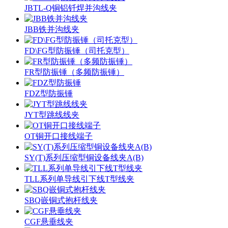
JBTL-Q铜铝钎焊并沟线夹
JBB铁并沟线夹
FD\FG型防振锤（司托克型）
FR型防振锤（多频防振锤）
FDZ型防振锤
JYT型跳线线夹
OT铜开口接线端子
SY(T)系列压缩型铜设备线夹A(B)
TLL系列单导线引下线T型线夹
SBQ嵌铜式抱杆线夹
CGF悬垂线夹