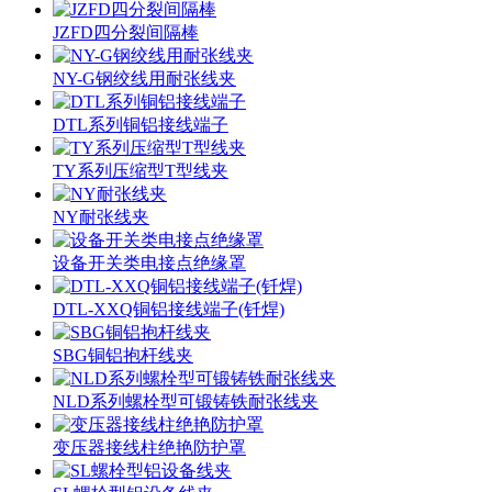
JZFD四分裂间隔棒
NY-G钢绞线用耐张线夹
DTL系列铜铝接线端子
TY系列压缩型T型线夹
NY耐张线夹
设备开关类电接点绝缘罩
DTL-XXQ铜铝接线端子(钎焊)
SBG铜铝抱杆线夹
NLD系列螺栓型可锻铸铁耐张线夹
变压器接线柱绝艳防护罩