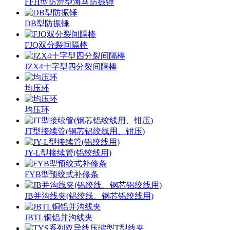
FFH型防滑型海马防振锤
DB型防振锤
FJQ双分裂间隔棒
JZX4十字型四分裂间隔棒
均压环
均压环
JT型接续管(钢芯铝绞线用、钳压)
JY-L型接续管(铝绞线用)
FYB型预绞式补修条
JB并沟线夹(铝绞线、钢芯铝绞线用)
JBTL铜铝并沟线夹